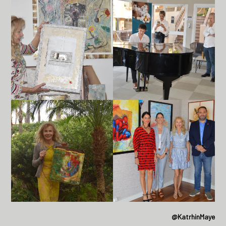
@KatrhinMaye